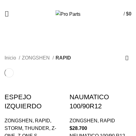
/
$
0
RAPID
CATEGORÍAS
Inicio
ZONGSHEN
RAPID
ESPEJO
NAUMATICO
IZQUIERDO
100/90R12
ZONGSHEN
,
RAPID
,
ZONGSHEN
,
RAPID
STORM
,
THUNDER
,
Z-
$
28.700
ONE
,
Z-ONE S
NEUMATICO 100/90 R12