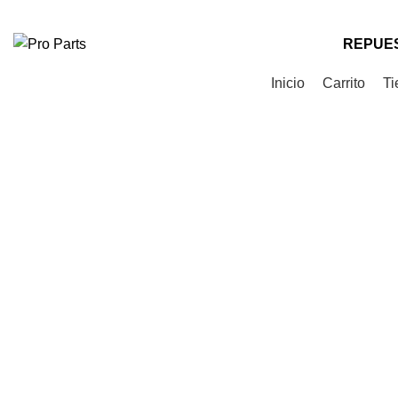
Teléfono
: +56 9 9535 0505
Correo
: contacto@proparts.cl
REPUES
Categorías de Productos
Inicio
Carrito
Ti
Click to enlarge