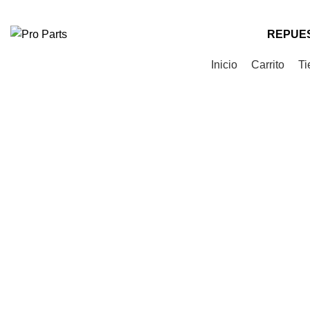
Teléfono
: +56 9 9535 0505
Correo
: contacto@proparts.cl
REPUES
Categorías de Productos
Inicio
Carrito
Ti
Click to enlarge