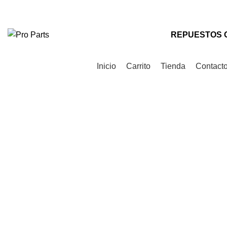
Teléfono
: +56 9 9535 0505
Correo
: contacto@proparts.cl
REPUESTOS 
Categorías de Productos
Inicio
Carrito
Tienda
Contact
AGOTADO
Click to enlarge