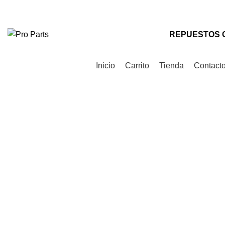
Teléfono
: +56 9 9535 0505
Correo
: contacto@proparts.cl
REPUESTOS 
Categorías de Productos
Inicio
Carrito
Tienda
Contact
Click to enlarge