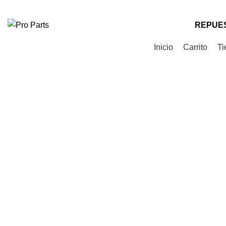
Teléfono
: +56 9 9535 0505
Correo
: contacto@proparts.cl
REPUES
Categorías de Productos
Inicio
Carrito
Ti
-15%
Click to enlarge