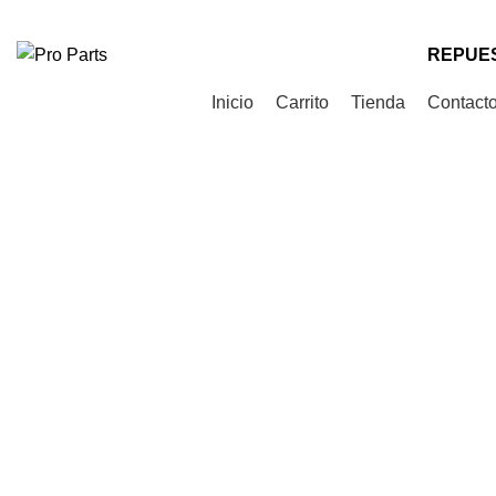
Teléfono
: +56 9 9535 0505
Correo
: contacto@proparts.cl
REPUES
Categorías de Productos
Inicio
Carrito
Tienda
Contact
AGOTADO
Click to enlarge