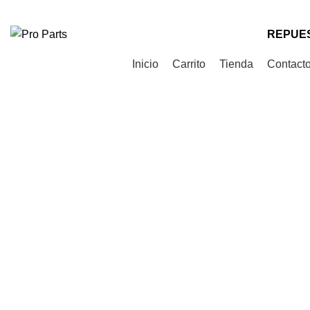
Teléfono
: +56 9 9535 0505
Correo
: contacto@proparts.cl
REPUES
Categorías de Productos
Inicio
Carrito
Tienda
Contact
Click to enlarge