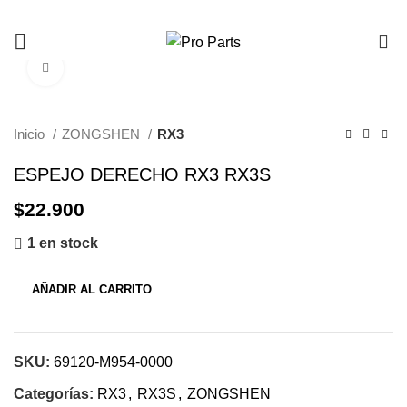
0
Click to enlarge
Inicio
ZONGSHEN
RX3
ESPEJO DERECHO RX3 RX3S
$
22.900
1 en stock
AÑADIR AL CARRITO
SKU:
69120-M954-0000
Categorías:
RX3
,
RX3S
,
ZONGSHEN