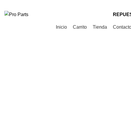
Teléfono
: +56 9 9535 0505
Correo
: contacto@proparts.cl
REPUES
Categorías de Productos
Inicio
Carrito
Tienda
Contact
Click to enlarge