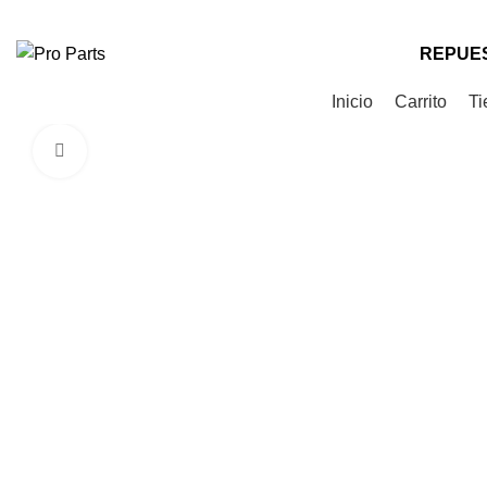
Teléfono
: +56 9 9535 0505
Correo
: contacto@proparts.cl
REPUES
Categorías de Productos
Inicio
Carrito
Ti
Click to enlarge