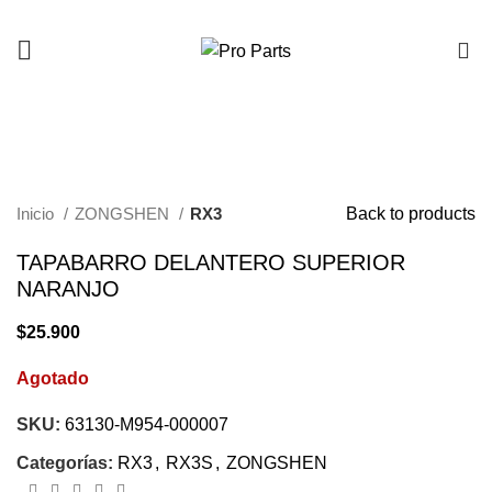
0
AGOTADO
Click to enlarge
Inicio
ZONGSHEN
RX3
Back to products
TAPABARRO DELANTERO SUPERIOR
NARANJO
$
25.900
Agotado
SKU:
63130-M954-000007
Categorías:
RX3
,
RX3S
,
ZONGSHEN