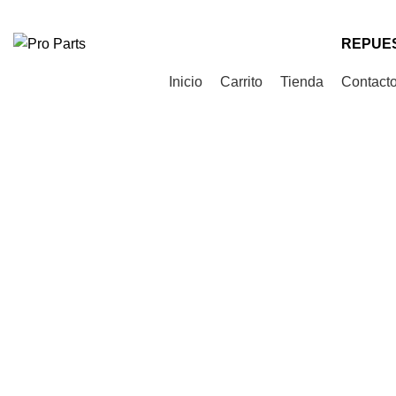
Teléfono
: +56 9 9535 0505
Correo
: contacto@proparts.cl
REPUES
Categorías de Productos
Inicio
Carrito
Tienda
Contact
Click to enlarge