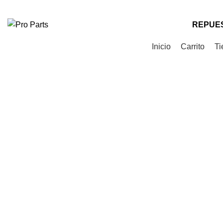
Teléfono
: +56 9 9535 0505
Correo
: contacto@proparts.cl
REPUES
Categorías de Productos
Inicio
Carrito
Ti
Click to enlarge