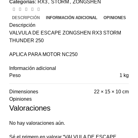
Categorías:
RX3
,
STORM
,
ZONGSHEN
DESCRIPCIÓN
INFORMACIÓN ADICIONAL
OPINIONES
Descripción
VALVULA DE ESCAPE ZONGSHEN RX3 STORM
THUNDER 250
APLICA PARA MOTOR NC250
Información adicional
Peso
1 kg
Dimensiones
22 × 15 × 10 cm
Opiniones
Valoraciones
No hay valoraciones aún.
Sé el primero en valorar “VALVULA DE ESCAPE