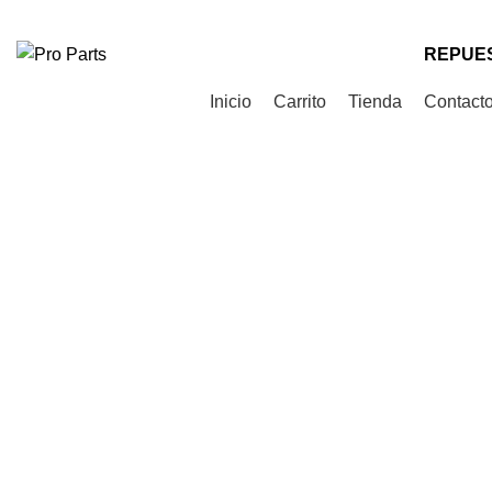
Teléfono
: +56 9 9535 0505
Correo
: contacto@proparts.cl
REPUES
Categorías de Productos
Inicio
Carrito
Tienda
Contact
Click to enlarge