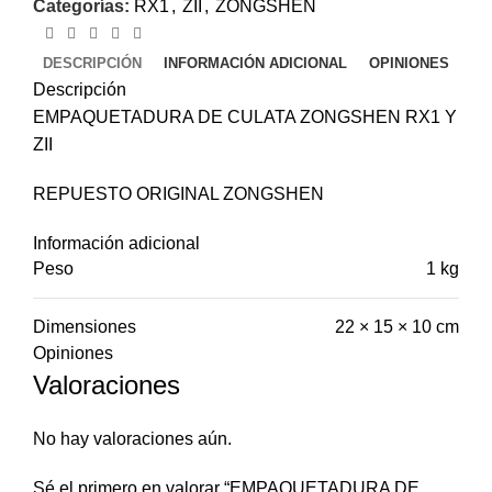
Categorías:
RX1
,
ZII
,
ZONGSHEN
DESCRIPCIÓN
INFORMACIÓN ADICIONAL
OPINIONES
Descripción
EMPAQUETADURA DE CULATA ZONGSHEN RX1 Y
ZII
REPUESTO ORIGINAL ZONGSHEN
Información adicional
Peso
1 kg
Dimensiones
22 × 15 × 10 cm
Opiniones
Valoraciones
No hay valoraciones aún.
Sé el primero en valorar “EMPAQUETADURA DE